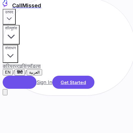
CallMissed
उत्पाद
सॉल्यूशंस
संसाधन
करियर
प्राइसिंग
मॉडल्स
/
/
EN
हिंदी
العربية
Sign In
डेमो बुक करें
Get Started