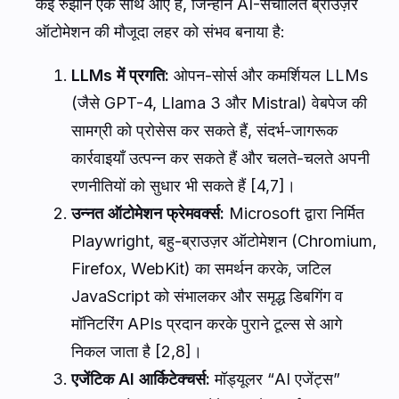
कई रुझान एक साथ आए हैं, जिन्होंने AI-संचालित ब्राउज़र
ऑटोमेशन की मौजूदा लहर को संभव बनाया है:
LLMs में प्रगति:
ओपन-सोर्स और कमर्शियल LLMs
(जैसे GPT-4, Llama 3 और Mistral) वेबपेज की
सामग्री को प्रोसेस कर सकते हैं, संदर्भ-जागरूक
कार्रवाइयाँ उत्पन्न कर सकते हैं और चलते-चलते अपनी
रणनीतियों को सुधार भी सकते हैं [4,7]।
उन्नत ऑटोमेशन फ्रेमवर्क्स:
Microsoft द्वारा निर्मित
Playwright, बहु-ब्राउज़र ऑटोमेशन (Chromium,
Firefox, WebKit) का समर्थन करके, जटिल
JavaScript को संभालकर और समृद्ध डिबगिंग व
मॉनिटरिंग APIs प्रदान करके पुराने टूल्स से आगे
निकल जाता है [2,8]।
एजेंटिक AI आर्किटेक्चर्स:
मॉड्यूलर “AI एजेंट्स”