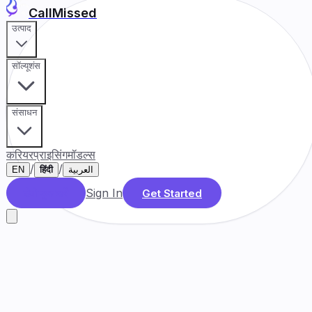
CallMissed
उत्पाद
सॉल्यूशंस
संसाधन
करियर
प्राइसिंग
मॉडल्स
/
/
EN
हिंदी
العربية
Sign In
डेमो बुक करें
Get Started