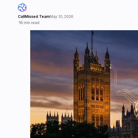
CallMissed Team
May 31, 2026
·
18 min read