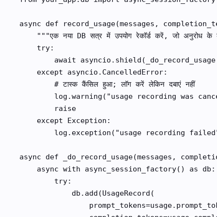
async def record_usage(messages, completion_te
    """एक नया DB सत्र में उपयोग रेकॉर्ड करें, जो अनुरोध के 
    try:

        await asyncio.shield(_do_record_usage
    except asyncio.CancelledError:

        # टास्क कैंसिल हुआ; लॉग करें लेकिन दबाएं नहीं

        log.warning("usage recording was cance
        raise

    except Exception:

        log.exception("usage recording failed"
async def _do_record_usage(messages, completio
    async with async_session_factory() as db:

        try:

            db.add(UsageRecord(

                prompt_tokens=usage.prompt_tok