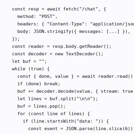
const resp = await fetch("/chat", {

  method: "POST",

  headers: { "Content-Type": "application/json
  body: JSON.stringify({ messages: [...] }),

});

const reader = resp.body.getReader();

const decoder = new TextDecoder();

let buf = "";

while (true) {

  const { done, value } = await reader.read();
  if (done) break;

  buf += decoder.decode(value, { stream: true 
  let lines = buf.split("\n\n");

  buf = lines.pop();

  for (const line of lines) {

    if (line.startsWith("data: ")) {

      const event = JSON.parse(line.slice(6));