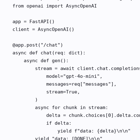
from openai import AsyncOpenAI

app = FastAPI()

client = AsyncOpenAI()

@app.post("/chat")

async def chat(req: dict):

    async def gen():

        stream = await client.chat.completions
            model="gpt-4o-mini",

            messages=req["messages"],

            stream=True,

        )

        async for chunk in stream:

            delta = chunk.choices[0].delta.con
            if delta:

                yield f"data: {delta}\n\n"

        yield "data: [DONE]\n\n"
