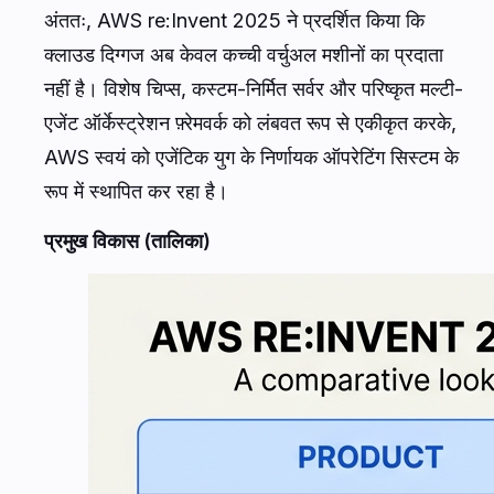
Agentic AI और Practical Automation का उदय
मॉडल्स को केवल होस्ट करने के बजाय, AWS उन्हें कार्य
करने योग्य बनाने के लिए आवश्यक ढाँचा तैयार कर रहा है।
Amazon Bedrock AgentCore
और
Frontier AI
Agents
—जिनमें Kiro, एक वर्चुअल डेवलपर, और एक
विशेष AWS Security Agent शामिल हैं—का परिचय यह
साबित करता है कि एंटरप्राइज़ सॉफ़्टवेयर का अगला युग
स्वायत्त वर्कफ़्लो का है। ये एजेंट केवल प्रश्नों के उत्तर नहीं
देते; वे जटिल, बहु-चरणीय कार्यों को पूरा करने के लिए योजना
बनाते हैं, उन्हें निष्पादित करते हैं, बाहरी APIs का उपयोग करते
हैं और स्वयं को सुधारते हैं।
यह प्रतिमान परिवर्तन व्यवसायों द्वारा उपयोगकर्ता-केंद्रित
तकनीक को तैनात करने के तरीके को नया रूप दे रहा है।
जैसे-जैसे एंटरप्राइज़ इन संज्ञानात्मक एजेंट्स को अपने