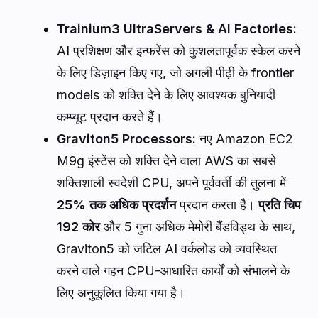
30 नवंबर से 4 दिसंबर तक लास वेगास में आयोजित AWS
re:Invent 2025 ने क्लाउड कंप्यूटिंग और आर्टिफिशियल
इंटेलिजेंस के परिदृश्य में एक निर्णायक मोड़ का संकेत दिया।
वर्षों तक, उद्योग का मुख्य ध्यान foundational large
language models (LLMs) को स्केल करने पर रहा।
हालाँकि, re:Invent 2025 में की गई प्रमुख घोषणाओं ने एक
बड़े, संरचनात्मक बदलाव का संकेत दिया: लागत-कुशल,
कस्टम-निर्मित सिलिकॉन द्वारा संचालित निष्क्रिय, चैट-
आधारित AI से अत्यधिक स्वायत्त, गहराई से एकीकृत
Agentic AI
इकोसिस्टम की ओर संक्रमण।
यह रणनीतिक बदलाव आज एंटरप्राइज़ खरीदारों के सामने
मौजूद दो सबसे महत्वपूर्ण चुनौतियों का समाधान करता है:
अत्याधुनिक मॉडलों को प्रशिक्षित करने और चलाने की