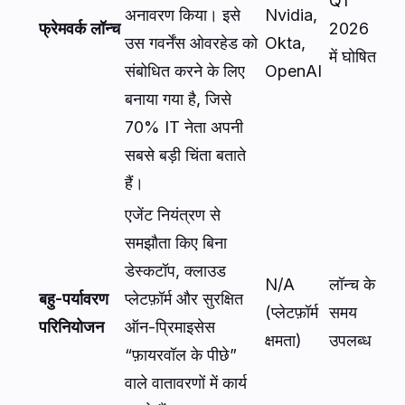
Q1
अनावरण किया। इसे
Nvidia,
फ्रेमवर्क लॉन्च
2026
उस गवर्नेंस ओवरहेड को
Okta,
में घोषित
संबोधित करने के लिए
OpenAI
बनाया गया है, जिसे
70% IT नेता अपनी
सबसे बड़ी चिंता बताते
हैं।
एजेंट नियंत्रण से
समझौता किए बिना
डेस्कटॉप, क्लाउड
N/A
लॉन्च के
बहु-पर्यावरण
प्लेटफ़ॉर्म और सुरक्षित
(प्लेटफ़ॉर्म
समय
परिनियोजन
ऑन-प्रिमाइसेस
क्षमता)
उपलब्ध
“फ़ायरवॉल के पीछे”
वाले वातावरणों में कार्य