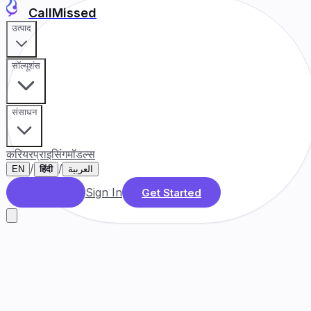
CallMissed
उत्पाद
सॉल्यूशंस
संसाधन
करियर
प्राइसिंग
मॉडल्स
/
/
EN
हिंदी
العربية
Sign In
डेमो बुक करें
Get Started