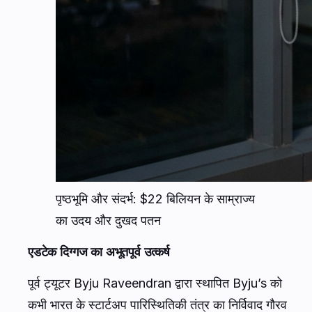
पृष्ठभूमि और संदर्भ: $22 बिलियन के साम्राज्य
का उदय और दुखद पतन
एडटेक दिग्गज का अभूतपूर्व उत्कर्ष
पूर्व ट्यूटर Byju Raveendran द्वारा स्थापित Byju’s को
कभी भारत के स्टार्टअप पारिस्थितिकी तंत्र का निर्विवाद गौरव