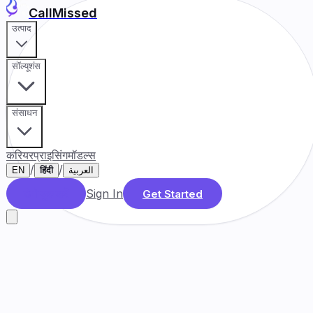
CallMissed
उत्पाद
सॉल्यूशंस
संसाधन
करियर
प्राइसिंग
मॉडल्स
/
/
EN
हिंदी
العربية
Sign In
डेमो बुक करें
Get Started