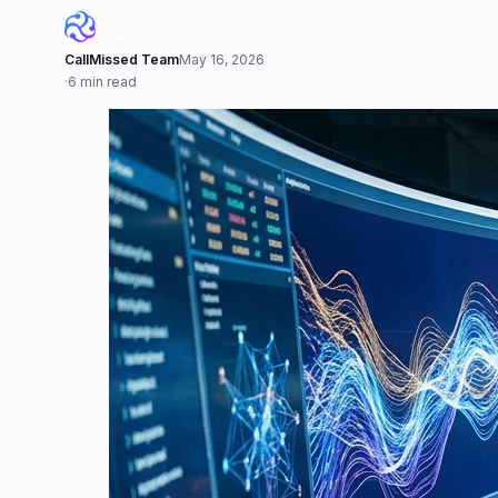
CallMissed Team
May 16, 2026
·
6 min read