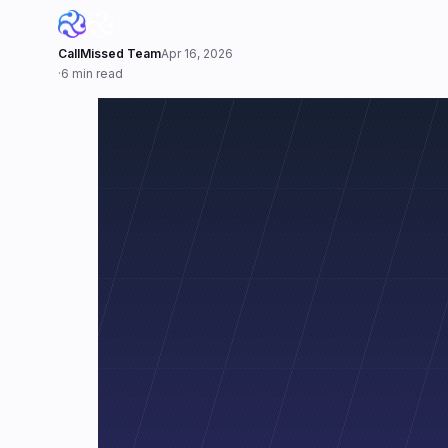
CallMissed Team
Apr 16, 2026
·
6 min read