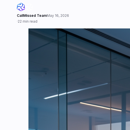
CallMissed Team
May 16, 2026
·
22 min read