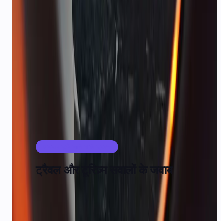
प्रोडक्ट
अनुशंसित CallMissed प्रोडक्ट
WhatsApp API
AI एजेंट्स
वॉइस और IVR
अक्सर पूछे जाने वाले प्रश्न
ट्रैवल और टूरिज़्म सवालों के जवाब
क्या आप WhatsApp पर PDF टिकट भेज सकते हैं?