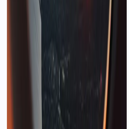
वर्कफ़्लो
नमूना एंड-टू-एंड फ्लो
बुकिंग webhook → कन्फर्मेशन मैसेज → ट्रिप से पहले रिमाइंडर
सीक्वेंस → ट्रिप के दौरान सपोर्ट एजेंट।
स्टैक
इंटीग्रेशन
RAZORPAY
STRIPE
CALENDLY
GOOGLE CALENDAR
WHATSAPP
TWILIO