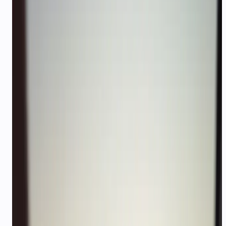
चुनौती
जिन समस्याओं को हम हल करते हैं
—
यात्री अलग-अलग टाइम ज़ोन में अजीब समय पर मैसेज
करते हैं
—
Itinerary में बदलाव बार-बार होने वाला सपोर्ट लोड पैदा
करते हैं
—
अंतरराष्ट्रीय पर्यटकों को एक ही थ्रेड पर हिंदी + अंग्रेज़ी
सपोर्ट चाहिए
—
पीक छुट्टी के सीज़न छोटी सपोर्ट टीमों पर बोझ डाल देते
हैं
क्षमताएं
इस इंडस्ट्री के लिए प्लेटफ़ॉर्म फीचर्स