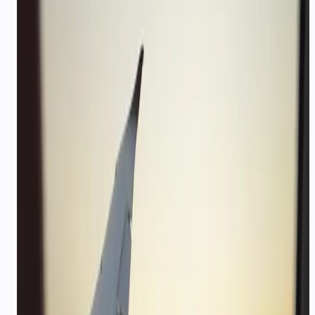
पेमेंट-ट्रिगर्ड कन्फर्मेशन
Razorpay और Stripe webhook बुकिंग PDF, इनवॉइस और
कैंसलेशन पॉलिसी तुरंत WhatsApp पर भेजते हैं।
समूह यात्रा-कार्यक्रम कोऑर्डिनेशन
एक बुकिंग, कई यात्री — एजेंट शेड्यूल बदलाव और गेट जानकारी
पर सभी को अपडेट करते हैं।
बहुभाषी 24/7 डेस्क
नाइट शिफ्ट के बिना देर रात की पूछताछ कवर करें। एक ही नंबर पर
हिंदी, अंग्रेज़ी और क्षेत्रीय भाषाएँ।
बिना दबाव के upsell
एजेंट itinerary संदर्भ के आधार पर add-ons (इंश्योरेंस, एयरपोर्ट
ट्रांसफर) सुझाते हैं — हाई-वैल्यू सेल इंसान क्लोज़ करता है।