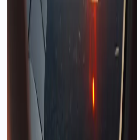
प्रभाव
CallMissed से पहले और बाद में
पहले
ईमेल कन्फर्मेशन नज़रअंदाज़; आधी रात के WhatsApp DMs
अनुत्तरित
बाद में
तुरंत WhatsApp itinerary + AI ट्रिप के 80% सवाल
संभालता है