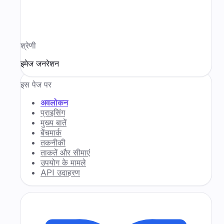
श्रेणी
इमेज जनरेशन
इस पेज पर
अवलोकन
प्राइसिंग
मुख्य बातें
बेंचमार्क
तकनीकी
ताकतें और सीमाएं
उपयोग के मामले
API उदाहरण