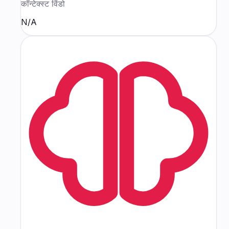
कॉन्टेक्स्ट विंडो
N/A