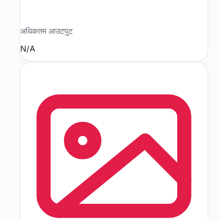
अधिकतम आउटपुट
N/A