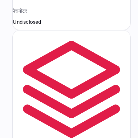
पैरामीटर
Undisclosed