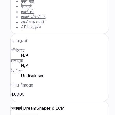
मुख्य बातें
बेंचमार्क
तकनीकी
ताकतें और सीमाएं
उपयोग के मामले
API उदाहरण
एक नज़र में
कॉन्टेक्स्ट
N/A
आउटपुट
N/A
पैरामीटर
Undisclosed
कीमत
/image
₹4.0000
आज़माएं
DreamShaper 8 LCM