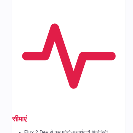
सीमाएं
Flux 2 Dev से कम फ़ोटो-यथार्थवादी फ़िडेलिटी