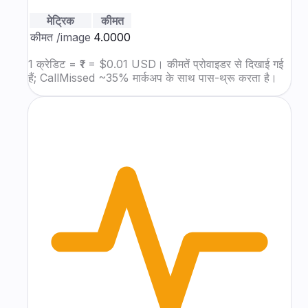
मेट्रिक
कीमत
कीमत
/image
₹4.0000
1 क्रेडिट = ₹1 = $0.01 USD। कीमतें प्रोवाइडर से दिखाई गई
हैं; CallMissed ~35% मार्कअप के साथ पास-थ्रू करता है।