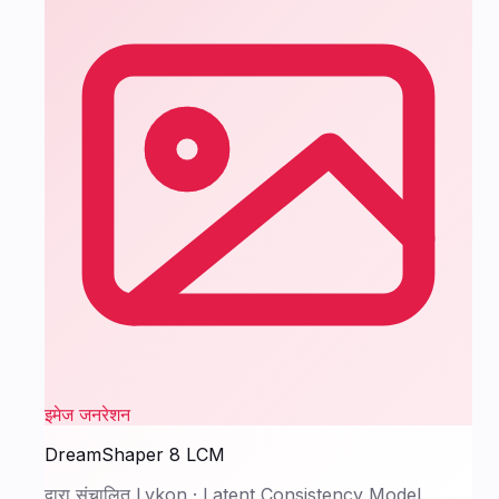
इमेज जनरेशन
DreamShaper 8 LCM
द्वारा संचालित
Lykon
·
Latent Consistency Model