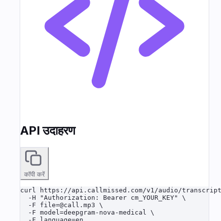
API उदाहरण
कॉपी करें
curl https://api.callmissed.com/v1/audio/transcript
  -H "Authorization: Bearer cm_YOUR_KEY" \

  -F file=@call.mp3 \

  -F model=deepgram-nova-medical \

  -F language=en