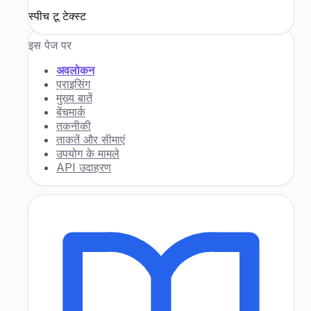
स्पीच टू टेक्स्ट
इस पेज पर
अवलोकन
प्राइसिंग
मुख्य बातें
बेंचमार्क
तकनीकी
ताकतें और सीमाएं
उपयोग के मामले
API उदाहरण