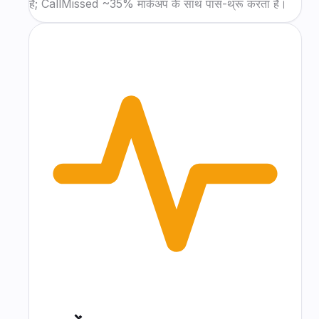
हैं; CallMissed ~35% मार्कअप के साथ पास-थ्रू करता है।