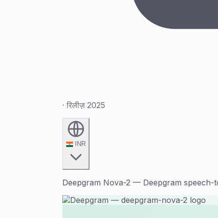
· रिलीज़ 2025
INR
Deepgram Nova-2 — Deepgram speech-to-tex