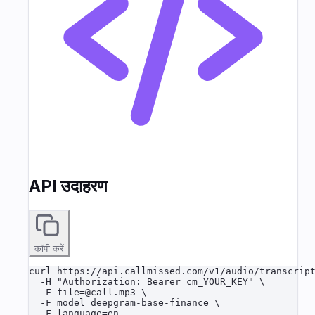
API उदाहरण
कॉपी करें
curl https://api.callmissed.com/v1/audio/transcript
  -H "Authorization: Bearer cm_YOUR_KEY" \

  -F file=@call.mp3 \

  -F model=deepgram-base-finance \

  -F language=en