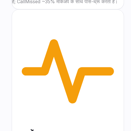
हैं; CallMissed ~35% मार्कअप के साथ पास-थ्रू करता है।