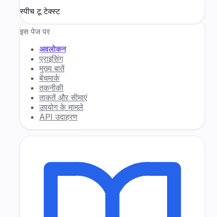
स्पीच टू टेक्स्ट
इस पेज पर
अवलोकन
प्राइसिंग
मुख्य बातें
बेंचमार्क
तकनीकी
ताकतें और सीमाएं
उपयोग के मामले
API उदाहरण