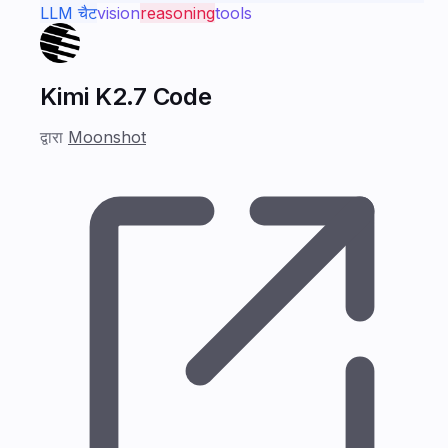
LLM चैट
vision
reasoning
tools
Kimi K2.7 Code
द्वारा
Moonshot