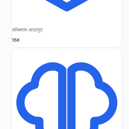
अधिकतम आउटपुट
16K