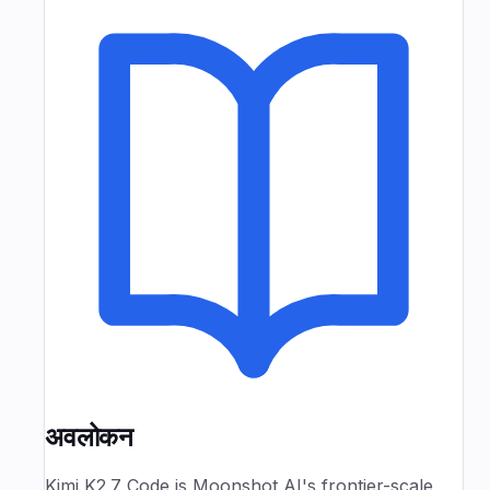
अवलोकन
Kimi K2.7 Code is Moonshot AI's frontier-scale