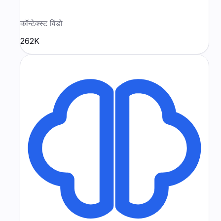
कॉन्टेक्स्ट विंडो
262K