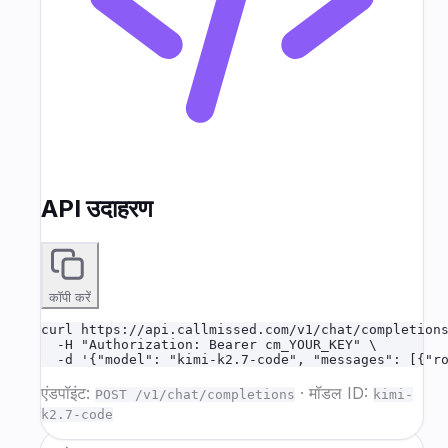
API उदाहरण
कॉपी करें
curl https://api.callmissed.com/v1/chat/completions
  -H "Authorization: Bearer cm_YOUR_KEY" \

  -d '{"model": "kimi-k2.7-code", "messages": [{"r
एंडपॉइंट:
·
मॉडल ID:
POST /v1/chat/completions
kimi-
k2.7-code