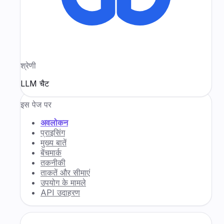
श्रेणी
LLM चैट
इस पेज पर
अवलोकन
प्राइसिंग
मुख्य बातें
बेंचमार्क
तकनीकी
ताकतें और सीमाएं
उपयोग के मामले
API उदाहरण