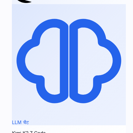
LLM चैट