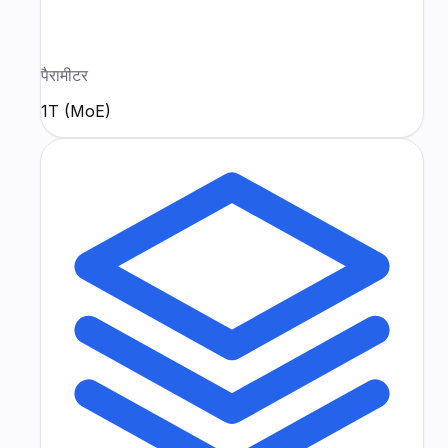
पैरामीटर
1T (MoE)