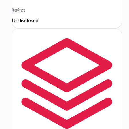
पैरामीटर
Undisclosed