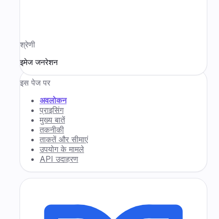
श्रेणी
इमेज जनरेशन
इस पेज पर
अवलोकन
प्राइसिंग
मुख्य बातें
तकनीकी
ताकतें और सीमाएं
उपयोग के मामले
API उदाहरण