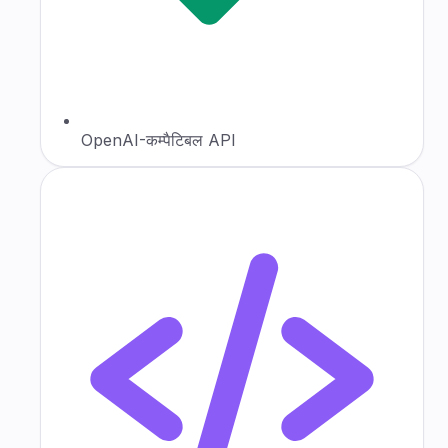
OpenAI-कम्पैटिबल API