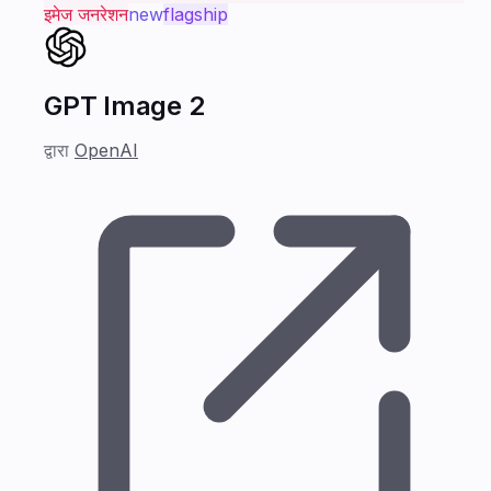
इमेज जनरेशन
new
flagship
GPT Image 2
द्वारा
OpenAI