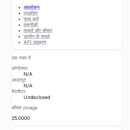
अवलोकन
प्राइसिंग
मुख्य बातें
तकनीकी
ताकतें और सीमाएं
उपयोग के मामले
API उदाहरण
एक नज़र में
कॉन्टेक्स्ट
N/A
आउटपुट
N/A
पैरामीटर
Undisclosed
कीमत
/image
₹25.0000