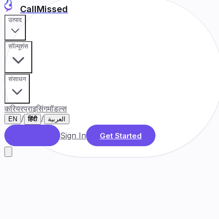
CallMissed
उत्पाद
सॉल्यूशंस
संसाधन
करियर
प्राइसिंग
मॉडल्स
/
/
EN
हिंदी
العربية
Sign In
डेमो बुक करें
Get Started