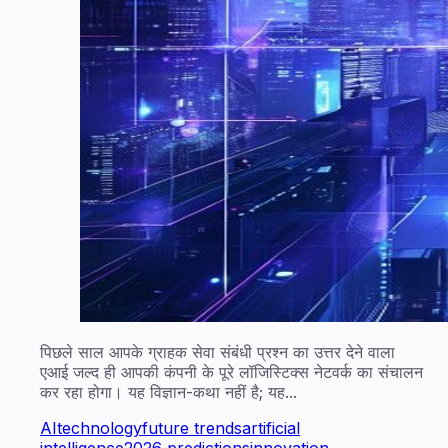
पिछले साल आपके ग्राहक सेवा संबंधी प्रश्न का उत्तर देने वाला
एआई जल्द ही आपकी कंपनी के पूरे लॉजिस्टिक्स नेटवर्क का संचालन
कर रहा होगा। यह विज्ञान-कथा नहीं है; यह...
AI
technology
future trends
artificial
intelligence
2026 predictions
innovation